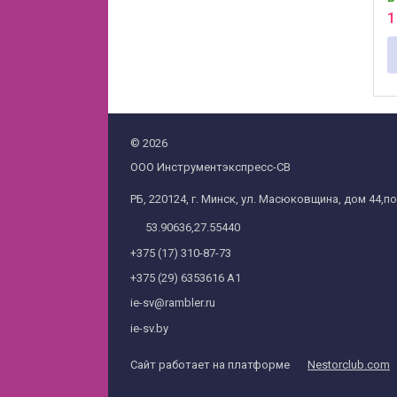
д
1
©
2026
ООО Инструментэкспресс-СВ
РБ, 220124, г. Минск, ул. Масюковщина, дом 44,пом
53.90636,27.55440
+375 (17) 310-87-73
+375 (29) 6353616 А1
ie-sv@rambler.ru
ie-sv.by
Сайт работает на платформе
Nestorclub.com