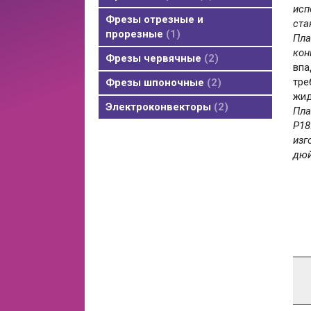
исп
Фрезы отрезные и
ста
прорезные
1
Пла
кон
Фрезы червячные
2
впа
тре
Фрезы шпоночные
2
жид
Электроконвекторы
2
Пла
Р18
изг
дюй