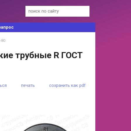
запрос
-80
кие трубные R ГОСТ
ься
печать
сохранить как pdf