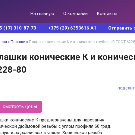
На главную
О компании
Контакты
5 (17) 310-87-73
+375 (29) 6353616 А1
Отправить 
вная
»
Плашки
»
Плашки конические К и конические трубные R ГОСТ 6228
лашки конические К и коничес
228-80
поделит
смотреть цены
шки конические К предназначены для нарезания
ической дюймовой резьбы с углом профиля 60 град.
чную и на различных станках. Коническая резьба