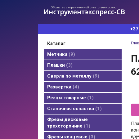
+37
каталог
Гла
Метчики
9
П
Плашки
3
6
Cверла по металлу
9
Развертки
4
Резцы токарные
1
Станочная оснастка
1
Фрезы дисковые
Пла
трехсторонние
1
кон
вру
Фрезы концевые
3