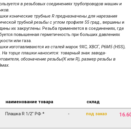
ользуется в резьбовых соединениях трубопроводов машин и
нков.
шки конические трубные R предназначены для нарезания
ической трубной резьбы с углом профиля 55 град.,
вершины и
дины их закруглены. Резьба применяется в соединениях, где
буется повышенная герметичность при больших давлениях
кости или газа.
шки изготавливаются из сталей марок 9ХС, ХВСГ, Р6М5 (HSS),
. На торце плашки наносится: товарный знак завода-
отовителя, обозначение резьбы(К или R), размер резьбы в
мах.
наименование товара
склад
Плашка R 1/2" РФ *
-
под заказ
16
.
6