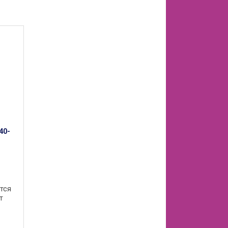
40-
тся
т
 на
 так