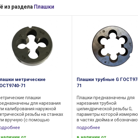
ё из раздела
Плашки
лашки метрические
Плашки трубные G ГОСТ97
ОСТ9740-71
71
етрические плашки
Плашки предназначены для
редназначены для нарезания
нарезания трубной
ли калибрования наружной
цилиндрической резьбы G,
етрической резьбы на станках
параметры которой измеряю
ли вручную (с помощью
в частях дюйма и обозначаю
пециальных воротков) за один
"условный проход" трубы, как
одробнее
подробнее
роход. Обозначаются буквой М
станках в плашкодержателях,
осле которой указывается
и вручную с использованием
 наличии
от
в наличии
от