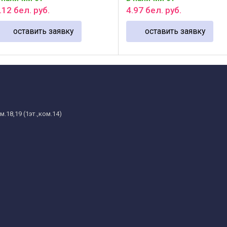
иаметр резьбы и шаг. ГОСТ ...
воротков. Применяются для ..
.
12
бел. руб.
4
.
97
бел. руб.
оставить заявку
оставить заявку
.18,19 (1эт.,ком.14)